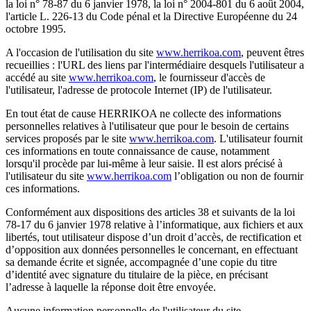
la loi n° 78-87 du 6 janvier 1978, la loi n° 2004-801 du 6 août 2004,
l'article L. 226-13 du Code pénal et la Directive Européenne du 24
octobre 1995.
A l'occasion de l'utilisation du site
www.herrikoa.com
, peuvent êtres
recueillies : l'URL des liens par l'intermédiaire desquels l'utilisateur a
accédé au site
www.herrikoa.com
, le fournisseur d'accès de
l'utilisateur, l'adresse de protocole Internet (IP) de l'utilisateur.
En tout état de cause HERRIKOA ne collecte des informations
personnelles relatives à l'utilisateur que pour le besoin de certains
services proposés par le site
www.herrikoa.com
. L'utilisateur fournit
ces informations en toute connaissance de cause, notamment
lorsqu'il procède par lui-même à leur saisie. Il est alors précisé à
l'utilisateur du site
www.herrikoa.com
l’obligation ou non de fournir
ces informations.
Conformément aux dispositions des articles 38 et suivants de la loi
78-17 du 6 janvier 1978 relative à l’informatique, aux fichiers et aux
libertés, tout utilisateur dispose d’un droit d’accès, de rectification et
d’opposition aux données personnelles le concernant, en effectuant
sa demande écrite et signée, accompagnée d’une copie du titre
d’identité avec signature du titulaire de la pièce, en précisant
l’adresse à laquelle la réponse doit être envoyée.
Aucune information personnelle de l'utilisateur du site