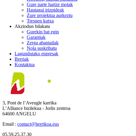
Gure parte hartze motak
Hautagai irizpideak
Zure proiektua aurkeztu
Tresnen kutxa
Akziodun bilakatu
Gurekin bat egin
Garantiak
Zerga abantailak
Nola suskribatu
Lagundutako enpresak
Berriak
Kontaktua
3, Pont de l’Aveugle karrika
L’Alliance bizilekua - Jorlis zentroa
64600 ANGELU
Email :
contact@herrikoa.eus
05.59.25.37.30