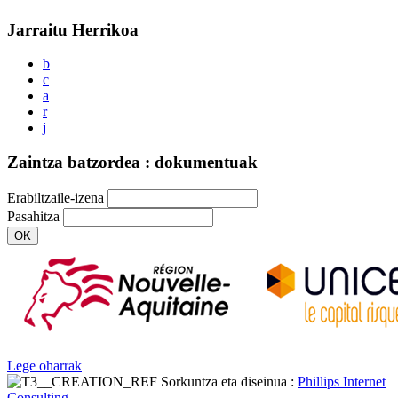
Jarraitu Herrikoa
b
c
a
r
j
Zaintza batzordea : dokumentuak
Erabiltzaile-izena
Pasahitza
OK
Lege oharrak
Sorkuntza eta diseinua :
Phillips Internet
Consulting