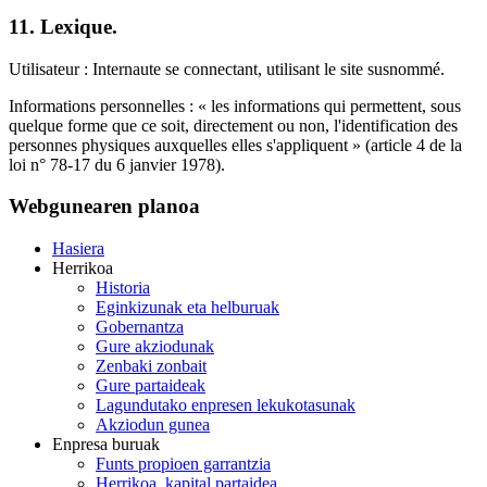
11. Lexique.
Utilisateur : Internaute se connectant, utilisant le site susnommé.
Informations personnelles : « les informations qui permettent, sous
quelque forme que ce soit, directement ou non, l'identification des
personnes physiques auxquelles elles s'appliquent » (article 4 de la
loi n° 78-17 du 6 janvier 1978).
Webgunearen planoa
Hasiera
Herrikoa
Historia
Eginkizunak eta helburuak
Gobernantza
Gure akziodunak
Zenbaki zonbait
Gure partaideak
Lagundutako enpresen lekukotasunak
Akziodun gunea
Enpresa buruak
Funts propioen garrantzia
Herrikoa, kapital partaidea