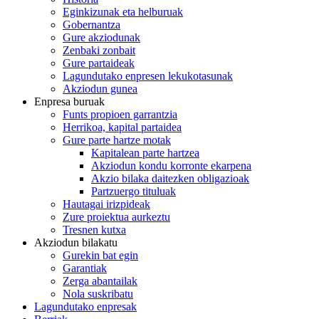
Eginkizunak eta helburuak
Gobernantza
Gure akziodunak
Zenbaki zonbait
Gure partaideak
Lagundutako enpresen lekukotasunak
Akziodun gunea
Enpresa buruak
Funts propioen garrantzia
Herrikoa, kapital partaidea
Gure parte hartze motak
Kapitalean parte hartzea
Akziodun kondu korronte ekarpena
Akzio bilaka daitezken obligazioak
Partzuergo tituluak
Hautagai irizpideak
Zure proiektua aurkeztu
Tresnen kutxa
Akziodun bilakatu
Gurekin bat egin
Garantiak
Zerga abantailak
Nola suskribatu
Lagundutako enpresak