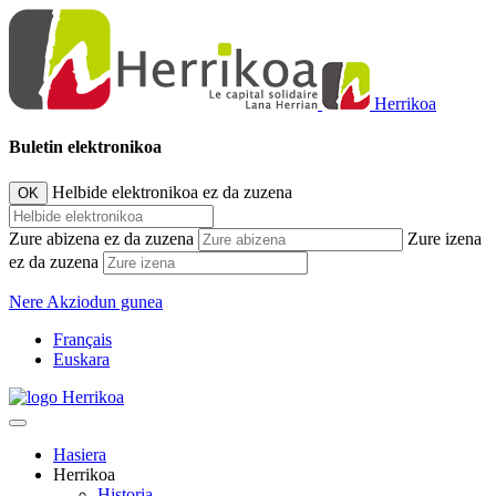
Herrikoa
Buletin elektronikoa
Helbide elektronikoa ez da zuzena
OK
Zure abizena ez da zuzena
Zure izena
ez da zuzena
Nere Akziodun gunea
Français
Euskara
Hasiera
Herrikoa
Historia