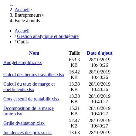
Accueil
>
Entrepreneurs
>
Boite à outils
Accueil
/
Gestion analytique et budgétaire
/
Outils
Nom
Taille
Date d'ajout
653.3
28/10/2019
Budget simplifi.xlsx
KB
10:40:26
16.42
28/10/2019
Calcul des heures travailles.xlsx
KB
10:40:26
Calcul du taux de marge et
13.38
28/10/2019
coefficients.xlsx
KB
10:40:26
13.38
28/10/2019
Cots et seuil de rentabilit.xlsx
KB
10:40:27
Dcomposition de la marge
15.21
28/10/2019
brute.xlsx
KB
10:40:27
52.47
28/10/2019
Grille dvaluation.xlsx
KB
10:40:27
Incidences des prix sur la
13.63
28/10/2019