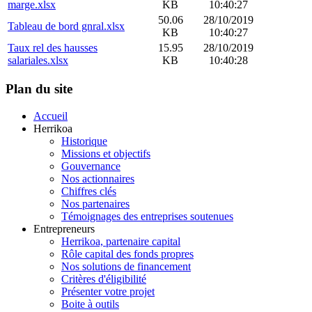
marge.xlsx
KB
10:40:27
50.06
28/10/2019
Tableau de bord gnral.xlsx
KB
10:40:27
Taux rel des hausses
15.95
28/10/2019
salariales.xlsx
KB
10:40:28
Plan du site
Accueil
Herrikoa
Historique
Missions et objectifs
Gouvernance
Nos actionnaires
Chiffres clés
Nos partenaires
Témoignages des entreprises soutenues
Entrepreneurs
Herrikoa, partenaire capital
Rôle capital des fonds propres
Nos solutions de financement
Critères d'éligibilité
Présenter votre projet
Boite à outils