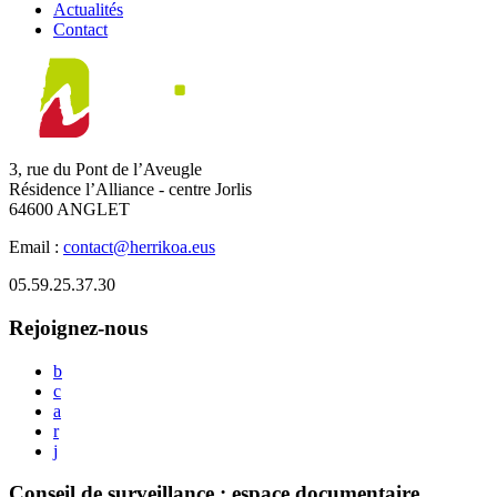
Actualités
Contact
3, rue du Pont de l’Aveugle
Résidence l’Alliance - centre Jorlis
64600 ANGLET
Email :
contact@herrikoa.eus
05.59.25.37.30
Rejoignez-nous
b
c
a
r
j
Conseil de surveillance : espace documentaire