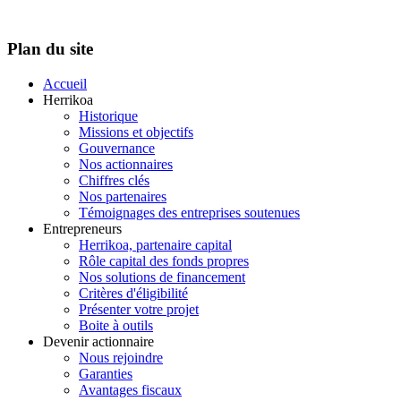
Plan du site
Accueil
Herrikoa
Historique
Missions et objectifs
Gouvernance
Nos actionnaires
Chiffres clés
Nos partenaires
Témoignages des entreprises soutenues
Entrepreneurs
Herrikoa, partenaire capital
Rôle capital des fonds propres
Nos solutions de financement
Critères d'éligibilité
Présenter votre projet
Boite à outils
Devenir actionnaire
Nous rejoindre
Garanties
Avantages fiscaux