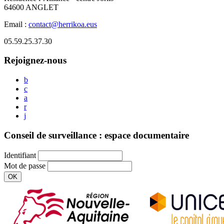
64600 ANGLET
Email :
contact@herrikoa.eus
05.59.25.37.30
Rejoignez-nous
b
c
a
r
j
Conseil de surveillance : espace documentaire
Identifiant
Mot de passe
OK