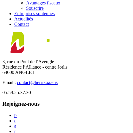
Avantages fiscaux
Souscrire
Entreprises soutenues
Actualités
Contact
3, rue du Pont de l’Aveugle
Résidence l’Alliance - centre Jorlis
64600 ANGLET
Email :
contact@herrikoa.eus
05.59.25.37.30
Rejoignez-nous
b
c
a
r