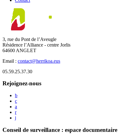
Contact
3, rue du Pont de l’Aveugle
Résidence l’Alliance - centre Jorlis
64600 ANGLET
Email :
contact@herrikoa.eus
05.59.25.37.30
Rejoignez-nous
b
c
a
r
j
Conseil de surveillance : espace documentaire