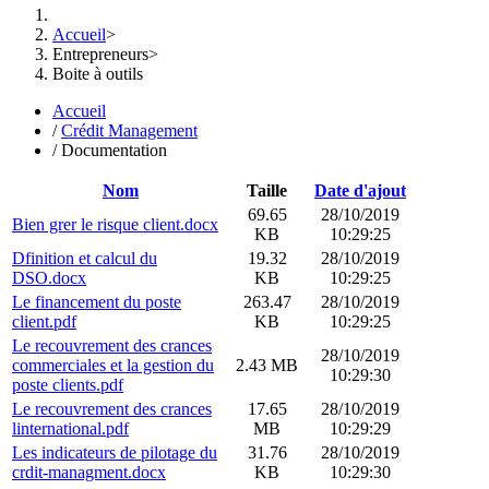
Accueil
>
Entrepreneurs
>
Boite à outils
Accueil
/
Crédit Management
/
Documentation
Nom
Taille
Date d'ajout
69.65
28/10/2019
Bien grer le risque client.docx
KB
10:29:25
Dfinition et calcul du
19.32
28/10/2019
DSO.docx
KB
10:29:25
Le financement du poste
263.47
28/10/2019
client.pdf
KB
10:29:25
Le recouvrement des crances
28/10/2019
commerciales et la gestion du
2.43 MB
10:29:30
poste clients.pdf
Le recouvrement des crances
17.65
28/10/2019
linternational.pdf
MB
10:29:29
Les indicateurs de pilotage du
31.76
28/10/2019
crdit-managment.docx
KB
10:29:30