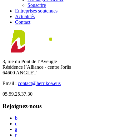
Souscrire
Entreprises soutenues
Actualités
Contact
3, rue du Pont de l’Aveugle
Résidence l’Alliance - centre Jorlis
64600 ANGLET
Email :
contact@herrikoa.eus
05.59.25.37.30
Rejoignez-nous
b
c
a
r